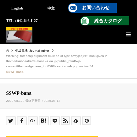
お問い合わせ
English
中文
総合カタログ
TEL：042-646-1127
壷坂電機 -Journal intime-
Warning
: foreach() argument must be of type array|object, bool given in
/home/tsubosaka/tsubosaka.co.jp/public_html/wp-
content/themes/gensen_tcd050/breadcrumb.php
on line
94
SSWP-bana
SSWP-bana
2020.08.12 / 最終更新日：2020.08.12