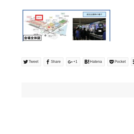
Tweet
Share
+1
Hatena
Pocket