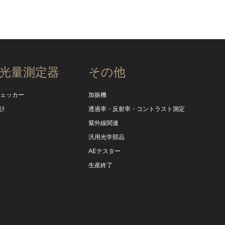
光量測定器
その他
チェッカー
加振機
計
透過率・反射率・コントラスト測定
紫外線関連
汎用光学部品
AEテスター
生産終了