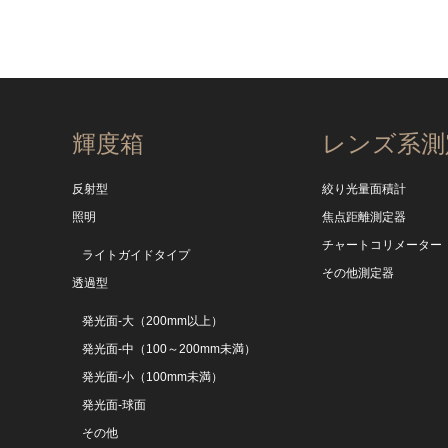
輝度箱
レンズ系測
反射型
絞り光量面積計
照明
焦点距離測定器
チャートコリメーター
ライトガイドタイプ
その他測定器
透過型
発光面-大（200mm以上）
発光面-中（100～200mm未満）
発光面-小（100mm未満）
発光面-球面
その他