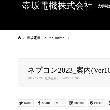
壺坂電機株式会社
光学関
壷坂電機 -Journal intime-
Warning
: foreach() argument must be of type array|object,
ネプコン2023_案内(Ver10
ネプコン2023_案内(Ver100)
2022.12.26 / 最終更新日：2022.12.26
Tweet
Share
+1
Hatena
Pocket