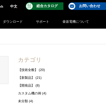
総合カタログ
お問い合わせ
sh
中文
ダウンロード
サポート
壷坂電機について
ontent/themes/gensen_tcd050/breadcrumb.php
on line
94
カテゴリ
【技術全般】
(20)
【新製品】
(21)
【開発品】
(8)
カスタム機の例
(4)
未分類
(4)