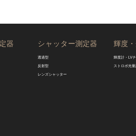
定器
シャッター測定器
輝度・
透過型
輝度計・LV
反射型
ストロボ光量
レンズシャッター