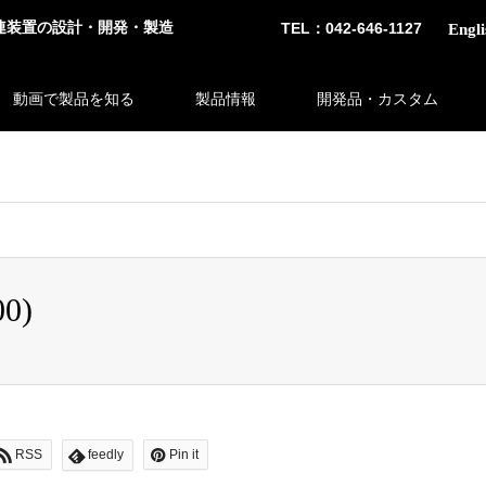
連装置の設計・開発・製造
TEL：042-646-1127
Engli
動画で製品を知る
製品情報
開発品・カスタム
 bool given in
/home/tsubosaka/tsubosaka.co.jp/public_html/wp-c
0)
RSS
feedly
Pin it