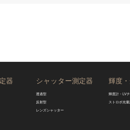
定器
シャッター測定器
輝度・
透過型
輝度計・LV
反射型
ストロボ光量
レンズシャッター