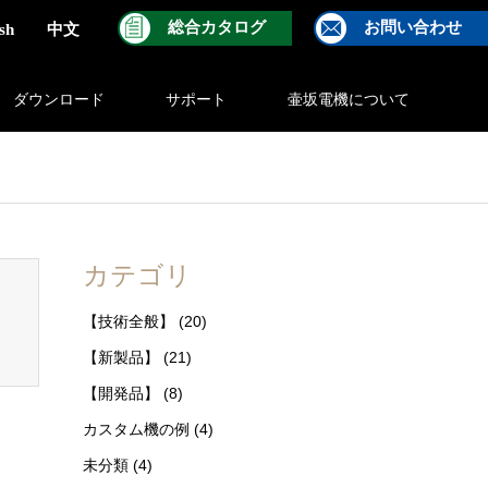
総合カタログ
お問い合わせ
sh
中文
ダウンロード
サポート
壷坂電機について
ontent/themes/gensen_tcd050/breadcrumb.php
on line
94
カテゴリ
【技術全般】
(20)
【新製品】
(21)
【開発品】
(8)
カスタム機の例
(4)
未分類
(4)