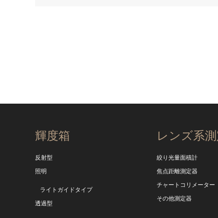
輝度箱
レンズ系測
反射型
絞り光量面積計
照明
焦点距離測定器
チャートコリメーター
ライトガイドタイプ
その他測定器
透過型