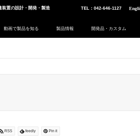
連装置の設計・開発・製造
TEL：042-646-1127
Engli
動画で製品を知る
製品情報
開発品・カスタム
 bool given in
/home/tsubosaka/tsubosaka.co.jp/public_html/wp-c
RSS
feedly
Pin it