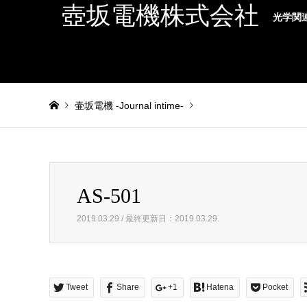
壺坂電機株式会社
光学関
壷坂電機 -Journal intime-
Warning
: foreach() argument must be of type array|object,
AS-501
AS-501
2019.03.29 / 最終更新日：2019.03.29
Tweet
Share
+1
Hatena
Pocket