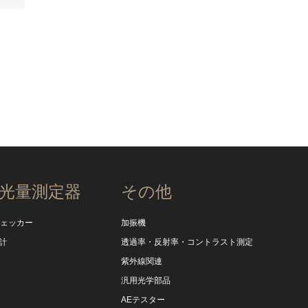
光量測定器
その他
チェッカー
加振機
計
透過率・反射率・コントラスト測定
紫外線関連
汎用光学部品
AEテスター