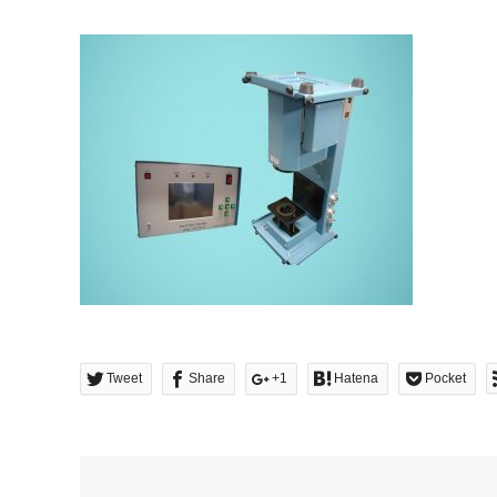
Tweet
Share
+1
Hatena
Pocket