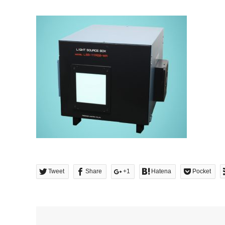
Tweet
Share
+1
Hatena
Pocket