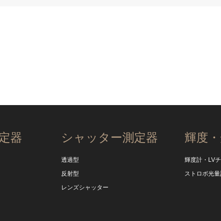
定器
シャッター測定器
輝度・
透過型
輝度計・LV
反射型
ストロボ光量
レンズシャッター