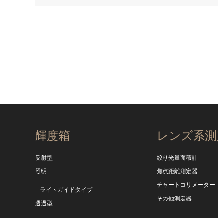
輝度箱
レンズ系測
反射型
絞り光量面積計
照明
焦点距離測定器
チャートコリメーター
ライトガイドタイプ
その他測定器
透過型