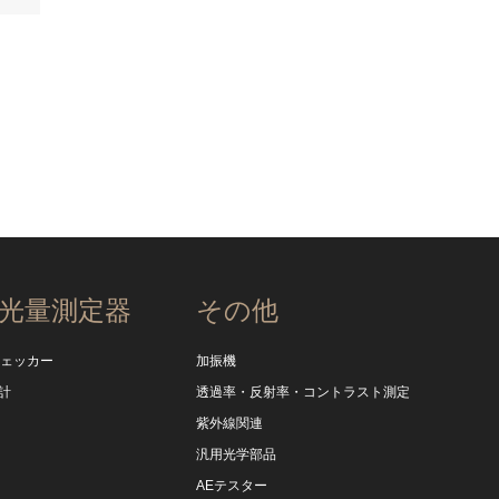
光量測定器
その他
チェッカー
加振機
計
透過率・反射率・コントラスト測定
紫外線関連
汎用光学部品
AEテスター