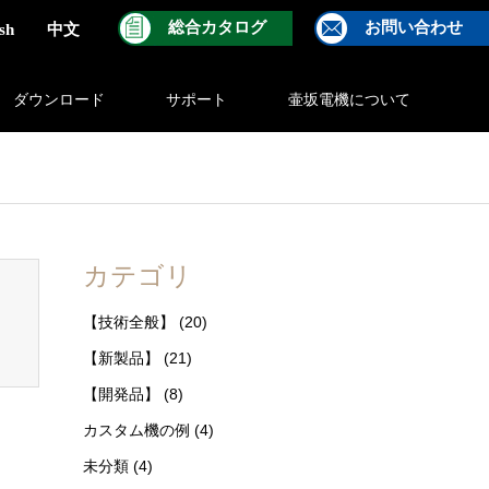
総合カタログ
お問い合わせ
sh
中文
ダウンロード
サポート
壷坂電機について
ontent/themes/gensen_tcd050/breadcrumb.php
on line
94
カテゴリ
【技術全般】
(20)
【新製品】
(21)
【開発品】
(8)
カスタム機の例
(4)
未分類
(4)