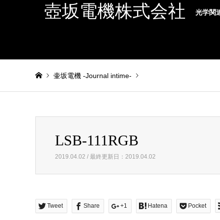
壺坂電機株式会社
光学関
壷坂電機 -Journal intime-
Warning
: foreach() argument must be of type array|object,
LSB-111RGB
LSB-111RGB
2019.04.02 / 最終更新日：2019.04.02
Tweet
Share
+1
Hatena
Pocket