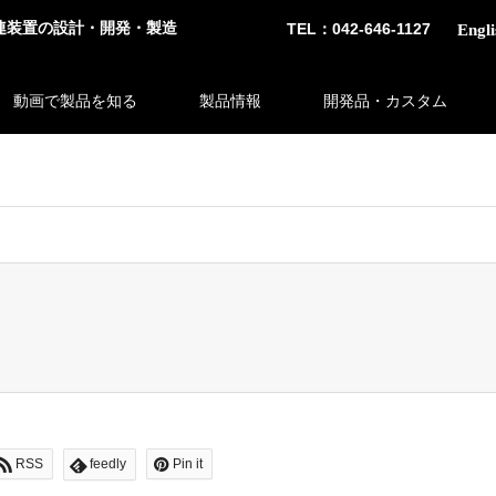
連装置の設計・開発・製造
TEL：042-646-1127
Engli
動画で製品を知る
製品情報
開発品・カスタム
 bool given in
/home/tsubosaka/tsubosaka.co.jp/public_html/wp-c
RSS
feedly
Pin it