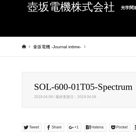
壺坂電機株式会社
光学関
壷坂電機 -Journal intime-
Warning
: foreach() argument must be of type array|object,
SOL-600-01T05-Spectrum
SOL-600-01T05-Spectrum
2019.04.09 / 最終更新日：2019.04.09
Tweet
Share
+1
Hatena
Pocket