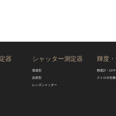
定器
シャッター測定器
輝度・
透過型
輝度計・LV
反射型
ストロボ光量
レンズシャッター