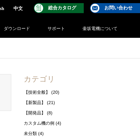
総合カタログ
お問い合わせ
sh
中文
ダウンロード
サポート
壷坂電機について
ontent/themes/gensen_tcd050/breadcrumb.php
on line
94
カテゴリ
【技術全般】
(20)
【新製品】
(21)
【開発品】
(8)
カスタム機の例
(4)
未分類
(4)