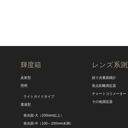
輝度箱
レンズ系測
反射型
絞り光量面積計
照明
焦点距離測定器
チャートコリメーター
ライトガイドタイプ
その他測定器
透過型
発光面-大（200mm以上）
発光面-中（100～200mm未満）