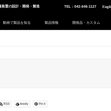
連装置の設計・開発・製造
TEL：042-646-1127
Engli
動画で製品を知る
製品情報
開発品・カスタム
 bool given in
/home/tsubosaka/tsubosaka.co.jp/public_html/wp-c
RSS
feedly
Pin it