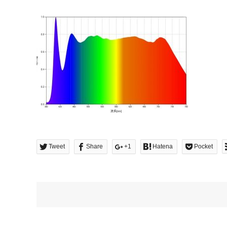
Tweet
Share
+1
Hatena
Pocket