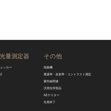
光量測定器
その他
チェッカー
加振機
計
透過率・反射率・コントラスト測定
紫外線関連
汎用光学部品
AEテスター
生産終了