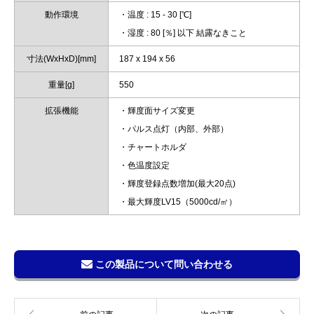
動作環境
・温度 : 15 - 30 [℃]
・湿度 : 80 [％] 以下 結露なきこと
寸法(WxHxD)[mm]
187 x 194 x 56
重量[g]
550
拡張機能
・輝度面サイズ変更
・パルス点灯（内部、外部）
・チャートホルダ
・色温度設定
・輝度登録点数増加(最大20点)
・最大輝度LV15（5000cd/㎡）
この製品について問い合わせる