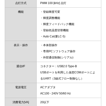
点灯方式
PWM 100 [kHz] 点灯
機能
・登録輝度可変
・輝度調整機能
・輝度フィードバック機能
・登録色温度切替機能
・Auto Cal(要LC-5)
表示・操作
・本体部操作
・専用PCソフトウェア操作
・外部通信制御(シリアル)
通信I/F
コネクター：USB2.0 Type-B
USBポートを利用した仮想COMポートによ
るUART（3線式フロー制御なし）
電源電圧
ACアダプタ
AC100 - 240V 50/60 Hz
消費電力[VA]
20以下