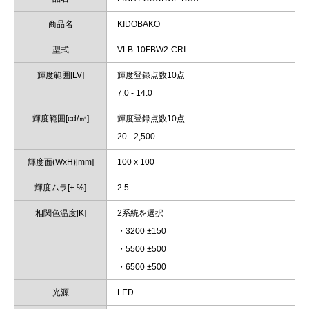
商品名
KIDOBAKO
型式
VLB-10FBW2-CRI
輝度範囲[LV]
輝度登録点数10点
7.0 - 14.0
輝度範囲[cd/㎡]
輝度登録点数10点
20 - 2,500
輝度面(WxH)[mm]
100 x 100
輝度ムラ[± %]
2.5
相関色温度[K]
2系統を選択
・3200 ±150
・5500 ±500
・6500 ±500
光源
LED