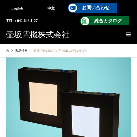
お問い合わせ
English
中文
総合カタログ
TEL：042-646-1127
壷坂電機株式会社
製品情報
超高演色LEDビュア VLB-10FBW2-CRI