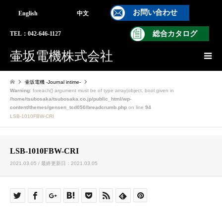
お問い合わせ
English
中文
総合カタログ
TEL：042-646-1127
壷坂電機株式会社
壷坂電機 -Journal intime-
Warning
: foreach() argument must be of type array|object, bool given in
/home/tsubosaka/tsubosaka.co.jp/public_html/wp-
content/themes/gensen_tcd050/breadcrumb.php
on line
94
LSB-1010FBW-CRI
LSB-1010FBW-CRI
2021.03.05 / 最終更新日：2021.03.05