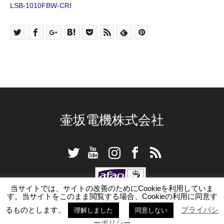
LSB-1010FBW-CRI
壷坂電機株式会社
Twitter
YouTube
Instagram
Facebook
RSS
当サイトでは、サイトの改善のためにCookieを利用していま
す。当サイトをこのまま閲覧する場合、Cookieの利用に同意す
るものとします。
プライバシ
理解しました
同意しない
©
TSUBOSAKA ELECTRIC Co., Ltd
. All Rights Reserved.
ーポリシー