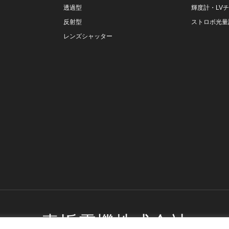
透過型
輝度計・LV
反射型
ストロボ光量
レンズシャッター
壷坂電機株式会社