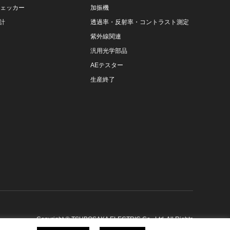
チェッカー
加振機
計
透過率・反射率・コントラスト測定
紫外線関連
汎用光学部品
AEテスター
生産終了
Copyright
©
TSUBOSAKA ELECTRIC Co., Ltd
. All Rights
Reserved.