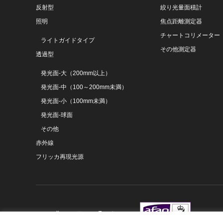
反射型
絞り光量面積計
照明
焦点距離測定器
チャートコリメーター
ライトガイドタイプ
その他測定器
透過型
発光面-大（200mm以上）
発光面-中（100～200mm未満）
発光面-小（100mm未満）
発光面-球面
その他
赤外線
フリッカ再現光源
am
acebook
RSS