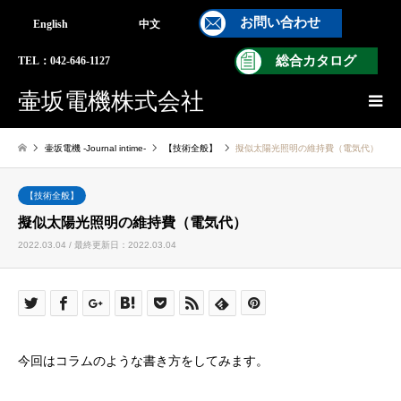
お問い合わせ
English
中文
総合カタログ
TEL：042-646-1127
壷坂電機株式会社
壷坂電機 -Journal intime-
【技術全般】
擬似太陽光照明の維持費（電気代）
【技術全般】
擬似太陽光照明の維持費（電気代）
2022.03.04 / 最終更新日：2022.03.04
今回はコラムのような書き方をしてみます。