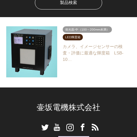
発光面-中（100～200mm未満）
LED輝度箱
カメラ、イメージセンサーの検
査・評価に最適な輝度箱 LSB-
10…
壷坂電機株式会社